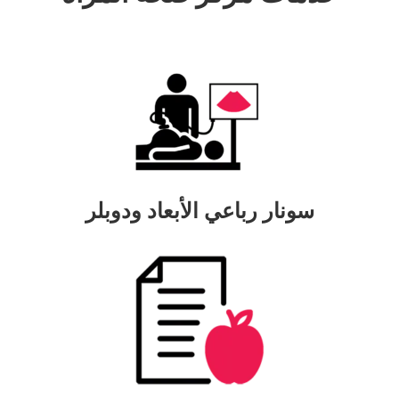
سونار رباعي الأبعاد ودوبلر