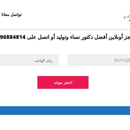
دكتور
حسن
تواصل معانا
جعفر
ز أونلاين أفضل دكتور نساء وتوليد أو اتصل على 01096884814